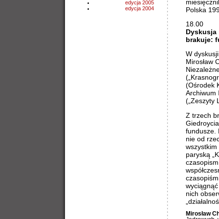
miesięczni
edycja 2005
edycja 2004
Polska 199
18.00
Dyskusja 
brakuje: 
W dyskusji 
Mirosław C
Niezależn
(„Krasnogr
(Ośrodek 
Archiwum I
(„Zeszyty L
Z trzech b
Giedroyci
fundusze.
nie od rze
wszystkim 
paryską „K
czasopism 
współczesn
czasopiśmi
wyciągnąć 
nich obser
„działalnoś
Mirosław Ch