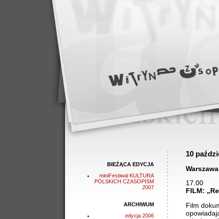
10 paździ
BIEŻĄCA EDYCJA
Warszawa,
miniFestiwal KULTURA
POLSKICH CZASOPISM
17.00
2007
FILM: „Re
Film dokum
ARCHIWUM
opowiadają 
edycja 2006