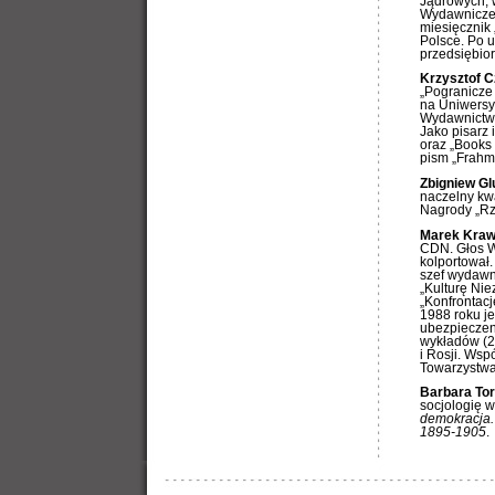
Jądrowych, 
Wydawniczej
miesięcznik
Polsce. Po u
przedsiębior
Krzysztof 
„Pogranicze 
na Uniwersy
Wydawnictwo 
Jako pisarz 
oraz „Books
pism „Frahme
Zbigniew Gl
naczelny kwa
Nagrody „Rze
Marek Kra
CDN. Głos W
kolportował.
szef wydawn
„Kulturę Nie
„Konfrontacje
1988 roku je
ubezpieczen
wykładów (20
i Rosji. Ws
Towarzystwa 
Barbara To
socjologię w
demokracja.
1895-1905
.