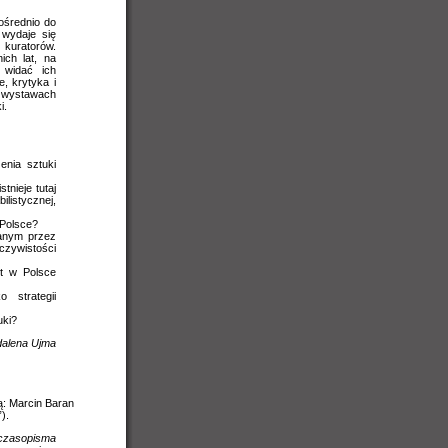
ośrednio do
 wydaje się
 kuratorów.
ich lat, na
 widać ich
, krytyka i
 wystawach
i.
enia sztuki
tnieje tutaj
listycznej,
 Polsce?
anym przez
eczywistości
st w Polsce
 strategii
uki?
alena Ujma
ą: Marcin Baran
).
czasopisma