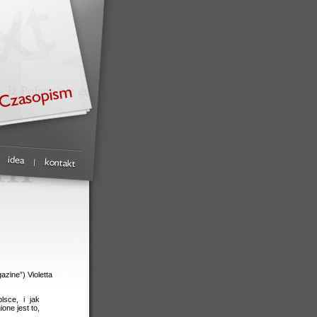
zine”) Violetta
lsce, i jak
one jest to,