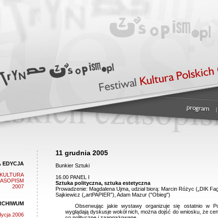
11 grudnia 2005
A EDYCJA
Bunkier Sztuki
l KULTURA
16.00 PANEL I
ZASOPISM
Sztuka polityczna, sztuka estetyczna
2007
Prowadzenie: Magdalena Ujma, udział biorą: Marcin Różyc („DIK Faga
Sajkiewicz („artPAPIER”), Adam Mazur ("Obieg")
RCHIWUM
Obserwując jakie wystawy organizuje się ostatnio w Po
wyglądają dyskusje wokół nich, można dojść do wniosku, że ceni
dycja 2006
co polityczne i zaangażowane.