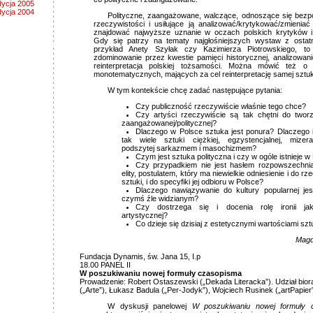
dycja 2005
dycja 2004
Polityczne, zaangażowane, walczące, odnoszące się bezp
rzeczywistości i usiłujące ją analizować/krytykować/zmieniać
znajdować najwyższe uznanie w oczach polskich krytyków i
Gdy się patrzy na tematy najgłośniejszych wystaw z ostatn
przykład Anety Szyłak czy Kazimierza Piotrowskiego, to
zdominowanie przez kwestie pamięci historycznej, analizowanie
reinterpretacja polskiej tożsamości. Można mówić też o
monotematycznych, mających za cel reinterpretację samej sztuk
W tym kontekście chcę zadać następujące pytania:
Czy publiczność rzeczywiście właśnie tego chce?
Czy artyści rzeczywiście są tak chętni do tworz
zaangażowanej/politycznej?
Dlaczego w Polsce sztuka jest ponura? Dlaczego is
tak wiele sztuki ciężkiej, egzystencjalnej, mizerabi
podszytej sarkazmem i masochizmem?
Czym jest sztuka polityczna i czy w ogóle istnieje w
Czy przypadkiem nie jest hasłem rozpowszechni
elity, postulatem, który ma niewielkie odniesienie i do rz
sztuki, i do specyfiki jej odbioru w Polsce?
Dlaczego nawiązywanie do kultury popularnej je
czymś źle widzianym?
Czy dostrzega się i docenia rolę ironii jako
artystycznej?
Co dzieje się dzisiaj z estetycznymi wartościami szt
Magd
Fundacja Dynamis, św. Jana 15, I.p
18.00 PANEL II
W poszukiwaniu nowej formuły czasopisma
Prowadzenie: Robert Ostaszewski („Dekada Literacka”). Udział bior
(„Arte”), Łukasz Badula („Per-Jodyk”), Wojciech Rusinek („artPapier”
W dyskusji panelowej
W poszukiwaniu nowej formuły 