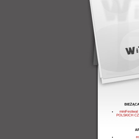
BIEŻĄC
miniFestiwa
POLSKICH C
A
e